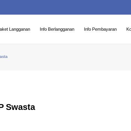
aket Langganan
Info Berlangganan
Info Pembayaran
Ko
asta
MP Swasta