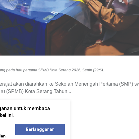
ng pada hari pertama SPMB Kota Serang 2026, Senin (29/6).
rajat akan diarahkan ke Sekolah Menengah Pertama (SMP) sw
aru (SPMB) Kota Serang Tahun...
gganan untuk membaca
el ini.
Berlangganan
lan