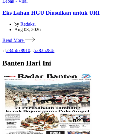
Lebak - Viral
Eks Lahan HGU Diusulkan untuk URI
by
Redaksi
Aug 08, 2026
Read More
‹
1
2
3
4
5
6
7
8
9
10
...
5283
5284
›
Banten Hari Ini