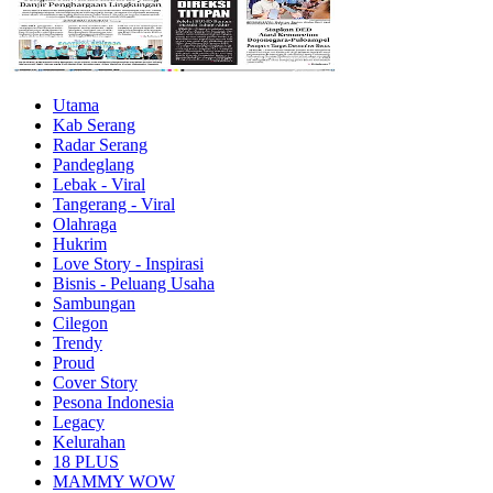
Utama
Kab Serang
Radar Serang
Pandeglang
Lebak - Viral
Tangerang - Viral
Olahraga
Hukrim
Love Story - Inspirasi
Bisnis - Peluang Usaha
Sambungan
Cilegon
Trendy
Proud
Cover Story
Pesona Indonesia
Legacy
Kelurahan
18 PLUS
MAMMY WOW