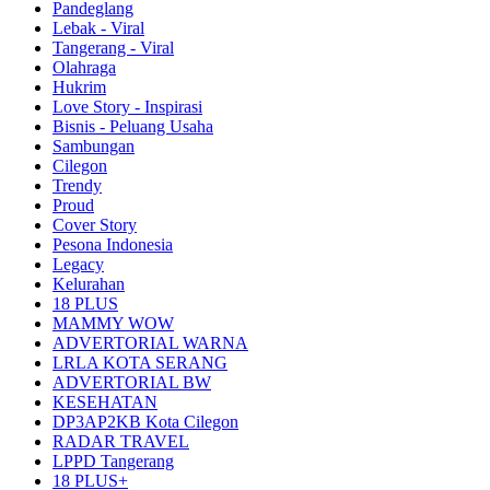
Pandeglang
Lebak - Viral
Tangerang - Viral
Olahraga
Hukrim
Love Story - Inspirasi
Bisnis - Peluang Usaha
Sambungan
Cilegon
Trendy
Proud
Cover Story
Pesona Indonesia
Legacy
Kelurahan
18 PLUS
MAMMY WOW
ADVERTORIAL WARNA
LRLA KOTA SERANG
ADVERTORIAL BW
KESEHATAN
DP3AP2KB Kota Cilegon
RADAR TRAVEL
LPPD Tangerang
18 PLUS+